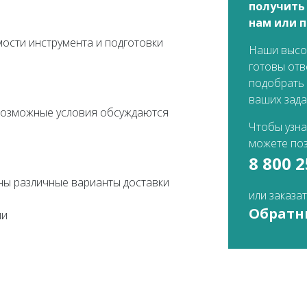
получить
нам или п
мости инструмента и подготовки
Наши высо
готовы отв
подобрать
ваших зада
возможные условия обсуждаются
Чтобы узна
можете поз
8 800 
жны различные варианты доставки
или заказа
Обратн
ии