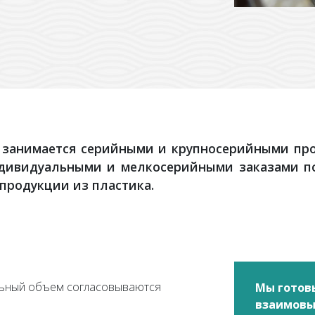
занимается серийными и крупносерийными про
ндивидуальными и мелкосерийными заказами по
продукции из пластика.
льный объем согласовываются
Мы готов
взаимовы